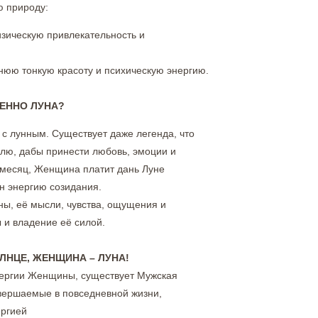
ю природу:
зическую привлекательность и
нюю тонкую красоту и психическую энергию.
ЕННО ЛУНА?
 с лунным. Существует даже легенда, что
ю, дабы принести любовь, эмоции и
й месяц, Женщина платит дань Луне
н энергию созидания.
ы, её мысли, чувства, ощущения и
 и владение её силой.
 ЖЕНЩИНА – ЛУНА!
нергии Женщины, существует Мужская
овершаемые в повседневной жизни,
ергией