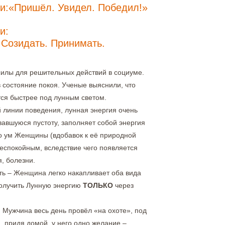
и:
«Пришёл. Увидел. Победил!»
ской энергии:
ать. Принимать.
илы для решительных действий в социуме.
в состояние покоя. Ученые выяснили, что
тся быстрее под лунным светом.
линии поведения, лунная энергия очень
вавшуюся пустоту, заполняет собой энергия
то ум Женщины (вдобавок к её природной
беспокойным, вследствие чего появляется
я, болезни.
ть – Женщина легко накапливает оба вида
получить Лунную энергию
ТОЛЬКО
через
: Мужчина весь день провёл «на охоте», под
, придя домой, у него одно желание –