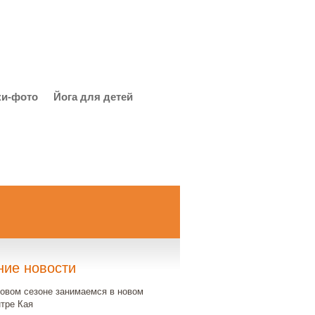
ки-фото
Йога для детей
ние новости
новом сезоне занимаемся в новом
нтре Кая