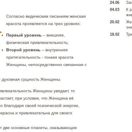
24.06
Зан
04.03
К 
жи
Согласно ведическим писаниям женская
20.02
Же
красота проявляется на трех уровнях:
эн
18.02
Три
Первый уровень
– внешняя,
физическая привлекательность;
Второй уровень
– внутренняя
притягательность - тонкая красота
Женщины, непосредственно связанная с
 – духовная сущность Женщины.
ивлекательность Женщины увядает, то
растает, при условии, что Женщина её
о благодаря своей психической энергии,
красна и привлекательна для своего
ет две основные планеты, оказывающие