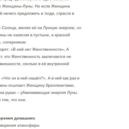
ию Женщины-Луны. Но если Женщина
 нечего предложить и тогда, страсти в
ю Солнца, меняя её на Лунную энергию, со
ны не оазисом в пустыне, а красной
, соперником.
рят: «В ней нет Женственности»
.
А
т, что Женственность заключается не
 внешности, сколько в её внутренней
«Что он в ней нашёл?». А в ней как раз и
ужчины осыпают Женщину бриллиантами,
 на руках – убаюкивающая энергия Луны.
том, что она:
орения домашних
творения атмосферы