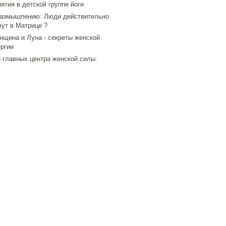
ятия в детской группе йоги
размышлению: Люди действительно
вут в Матрице ?
нщина и Луна - секреты женской
ергии
 главных центра женской силы.