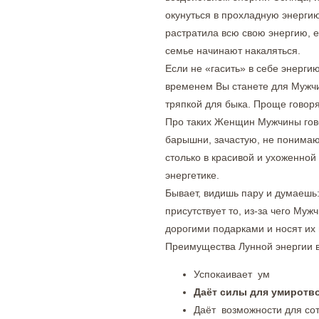
окунуться в прохладную энерг
растратила всю свою энергию, ей
семье начинают накаляться.
Если не «гасить» в себе энерги
временем Вы станете для Мужчи
тряпкой для быка. Проще говоря
Про таких Женщин Мужчины гово
барышни, зачастую, не понимаю
столько в красивой и ухоженной
энергетике.
Бывает, видишь пару и думаешь: 
присутствует то, из-за чего М
дорогими подарками и носят их
Преимущества Лунной энергии в 
Успокаивает ум
Даёт силы для умиротв
Даёт возможности для со