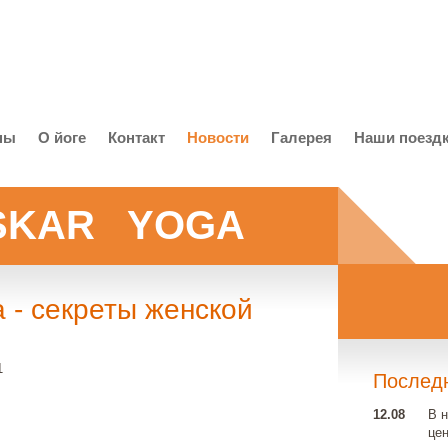
ны
O йоге
Контакт
Новости
Галерея
Наши поезд
KAR YOGA
 - секреты женской
1
Послед
12.08
В 
це