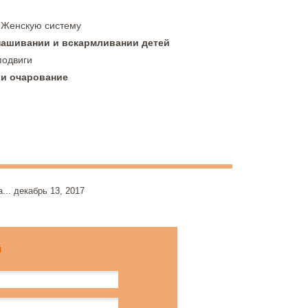
 Женскую систему
нашивании и вскармливании детей
подвиги
 и очарование
а...
декабрь 13, 2017
й