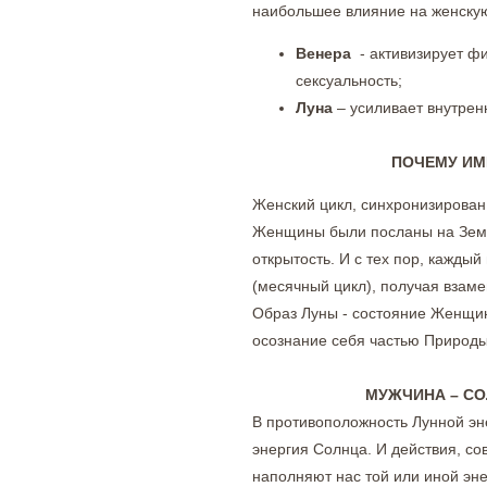
наибольшее влияние на женску
Венера
- активизирует фи
сексуальность;
Луна
– усиливает внутрен
ПОЧЕМУ ИМ
Женский цикл, синхронизирован
Женщины были посланы на Земл
открытость. И с тех пор, кажды
(месячный цикл), получая взаме
Образ Луны - состояние Женщин
осознание себя частью Природы
МУЖЧИНА – СОЛНЦЕ,
В противоположность Лунной э
энергия Солнца. И действия, с
наполняют нас той или иной эн