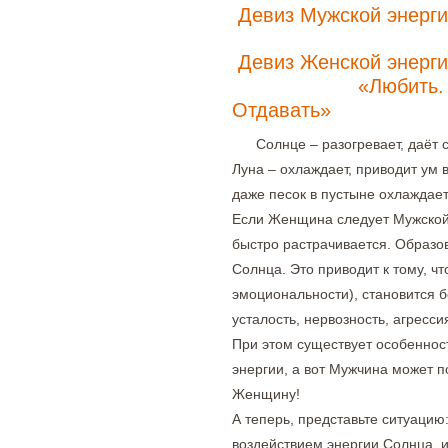
Девиз Мужской энерги
Девиз Жен
«Любить. Созид
Отдавать»
Солнце – разогревает, даёт с
Луна – охлаждает, приводит ум 
даже песок в пустыне охлаждае
Если Женщина следует Мужской 
быстро растрачивается. Образо
Солнца. Это приводит к тому, ч
эмоциональности), становится 
усталость, нервозность, агресси
При этом существует особеннос
энергии, а вот Мужчина может 
Женщину!
А теперь, представьте ситуацию
воздействием энергии Солнца, и